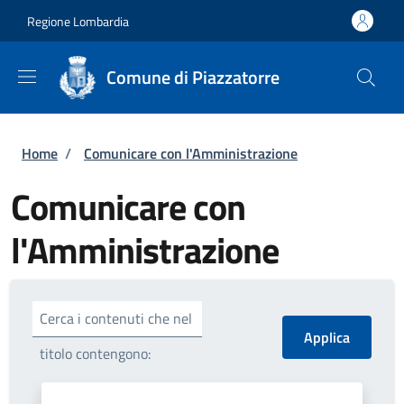
Salta al contenuto principale
Skip to footer content
Regione Lombardia
Comune di Piazzatorre
Briciole di pane
Home
/
Comunicare con l'Amministrazione
Comunicare con
l'Amministrazione
Cerca i contenuti che nel
titolo contengono: