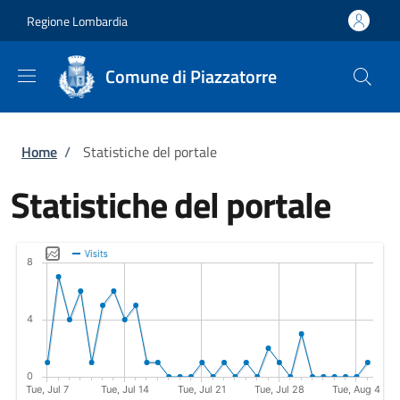
Salta al contenuto principale
Skip to footer content
Regione Lombardia
Comune di Piazzatorre
Briciole di pane
Home
/
Statistiche del portale
Statistiche del portale