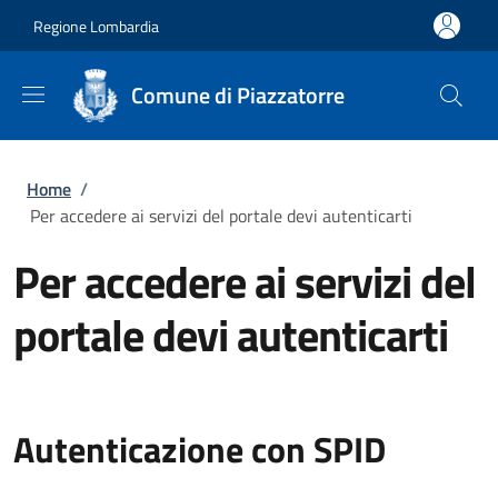
Salta al contenuto principale
Skip to footer content
Regione Lombardia
Comune di Piazzatorre
Briciole di pane
Home
/
Per accedere ai servizi del portale devi autenticarti
Per accedere ai servizi del
portale devi autenticarti
Autenticazione con SPID