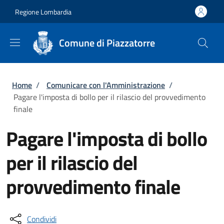
Salta al contenuto principale
Skip to footer content
Regione Lombardia
Comune di Piazzatorre
Briciole di pane
Home
/
Comunicare con l'Amministrazione
/
Pagare l'imposta di bollo per il rilascio del provvedimento
finale
Pagare l'imposta di bollo
per il rilascio del
provvedimento finale
Condividi