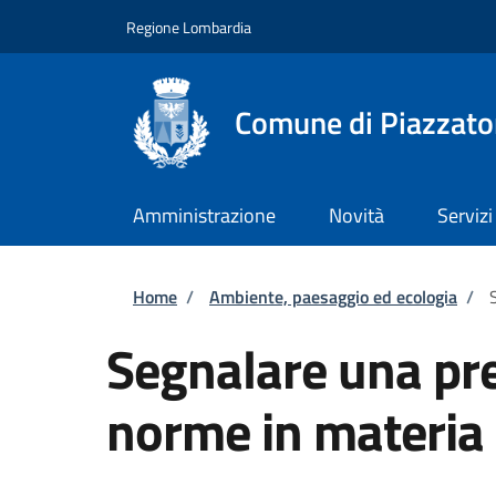
Salta al contenuto principale
Skip to footer content
Regione Lombardia
Comune di Piazzato
Amministrazione
Novità
Servizi
Briciole di pane
Home
/
Ambiente, paesaggio ed ecologia
/
Segnalare una pre
norme in materia