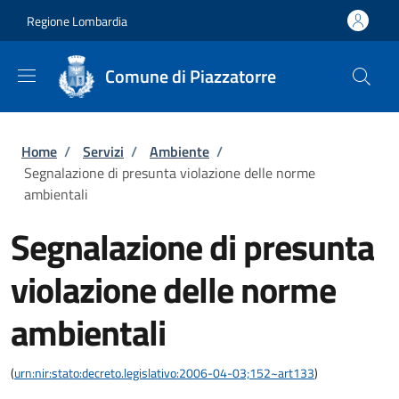
Salta al contenuto principale
Skip to footer content
Regione Lombardia
Comune di Piazzatorre
Briciole di pane
Home
/
Servizi
/
Ambiente
/
Segnalazione di presunta violazione delle norme
ambientali
Segnalazione di presunta
violazione delle norme
ambientali
(
urn:nir:stato:decreto.legislativo:2006-04-03;152~art133
)