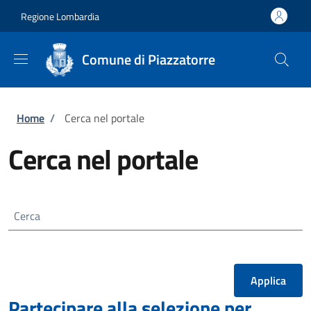
Salta al contenuto principale
Skip to footer content
Regione Lombardia
Comune di Piazzatorre
Briciole di pane
Home
/
Cerca nel portale
Cerca nel portale
Cerca
Partecipare alla selezione per