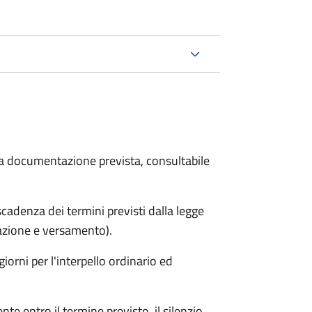
 la documentazione prevista, consultabile
adenza dei termini previsti dalla legge
arazione e versamento).
iorni per l'interpello ordinario ed
e entro il termine previsto, il silenzio