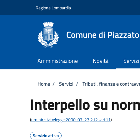
Salta al contenuto principale
Skip to footer content
Regione Lombardia
Comune di Piazzato
Amministrazione
Novità
Servizi
Briciole di pane
Home
/
Servizi
/
Tributi, finanze e contravv
Interpello su norm
(
urn:nir:stato:legge:2000-07-27;212~art11
)
Servizio attivo