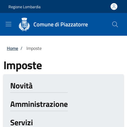
Salta al contenuto principale
Skip to footer content
Regione Lombardia
Comune di Piazzatorre
Briciole di pane
Home
/
Imposte
Imposte
Novità
Amministrazione
Servizi