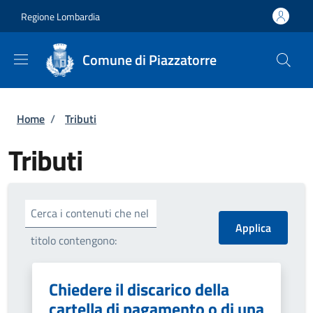
Salta al contenuto principale
Skip to footer content
Regione Lombardia
Comune di Piazzatorre
Briciole di pane
Home
/
Tributi
Tributi
Cerca i contenuti che nel
titolo contengono:
Chiedere il discarico della
cartella di pagamento o di una