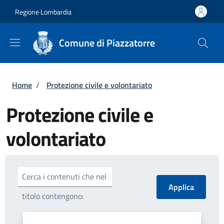
Salta al contenuto principale
Skip to footer content
Regione Lombardia
Comune di Piazzatorre
Briciole di pane
Home
/
Protezione civile e volontariato
Protezione civile e
volontariato
Cerca i contenuti che nel
titolo contengono: