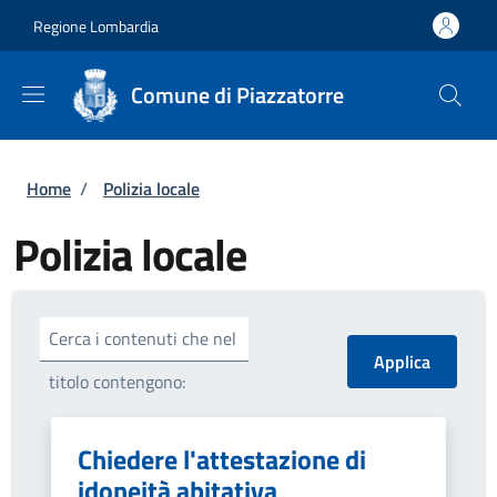
Salta al contenuto principale
Skip to footer content
Regione Lombardia
Comune di Piazzatorre
Briciole di pane
Home
/
Polizia locale
Polizia locale
Cerca i contenuti che nel
titolo contengono:
Chiedere l'attestazione di
idoneità abitativa