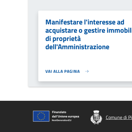
Manifestare l'interesse ad
acquistare o gestire immobil
di proprietà
dell'Amministrazione
VAI ALLA PAGINA
Comune di Pi