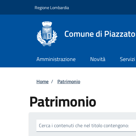
Salta al contenuto principale
Skip to footer content
Regione Lombardia
Comune di Piazzato
Amministrazione
Novità
Servizi
Briciole di pane
Home
/
Patrimonio
Patrimonio
Cerca i contenuti che nel titolo contengono: