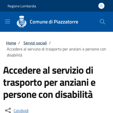
Salta al contenuto principale
Skip to footer content
Regione Lombardia
Comune di Piazzatorre
Briciole di pane
Home
/
Servizi sociali
/
Accedere al servizio di trasporto per anziani e persone con
disabilità
Accedere al servizio di
trasporto per anziani e
persone con disabilità
Condividi