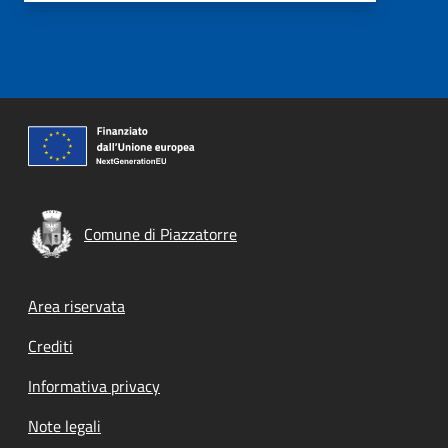
Comune di Piazzatorre
Footer menu
Area riservata
Crediti
Informativa privacy
Note legali