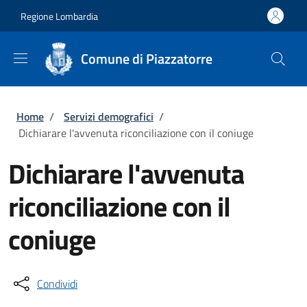
Salta al contenuto principale
Skip to footer content
Regione Lombardia
Comune di Piazzatorre
Briciole di pane
Home
/
Servizi demografici
/
Dichiarare l'avvenuta riconciliazione con il coniuge
Dichiarare l'avvenuta
riconciliazione con il
coniuge
Condividi