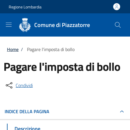
Salta al contenuto principale
Skip to footer content
Regione Lombardia
Comune di Piazzatorre
Briciole di pane
Home
/
Pagare l'imposta di bollo
Pagare l'imposta di bollo
Condividi
INDICE DELLA PAGINA
Descrizione