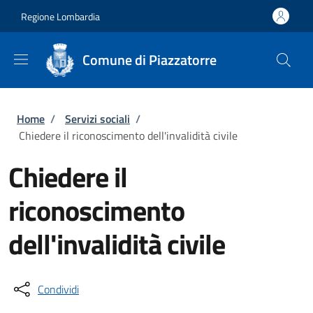
Salta al contenuto principale
Skip to footer content
Regione Lombardia
Comune di Piazzatorre
Briciole di pane
Home
/
Servizi sociali
/
Chiedere il riconoscimento dell'invalidità civile
Chiedere il
riconoscimento
dell'invalidità civile
Condividi