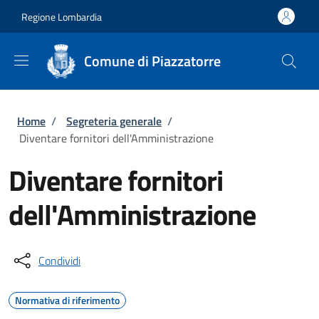
Salta al contenuto principale
Skip to footer content
Regione Lombardia
Comune di Piazzatorre
Briciole di pane
Home
/
Segreteria generale
/
Diventare fornitori dell'Amministrazione
Diventare fornitori
dell'Amministrazione
Condividi
Normativa di riferimento