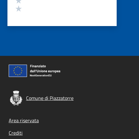
Valuta 1 stelle su 5
Comune di Piazzatorre
Footer menu
Area riservata
Crediti