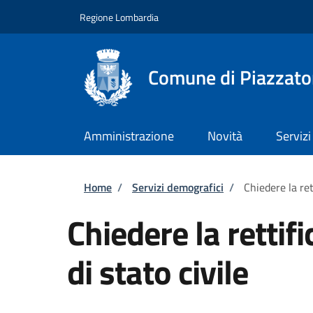
Salta al contenuto principale
Skip to footer content
Regione Lombardia
Comune di Piazzato
Amministrazione
Novità
Servizi
Briciole di pane
Home
/
Servizi demografici
/
Chiedere la rett
Chiedere la rettifi
di stato civile