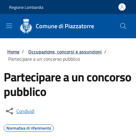
Salta al contenuto principale
Skip to footer content
Regione Lombardia
Comune di Piazzatorre
Briciole di pane
Home
/
Occupazione, concorsi e assunzioni
/
Partecipare a un concorso pubblico
Partecipare a un concorso
pubblico
Condividi
Normativa di riferimento