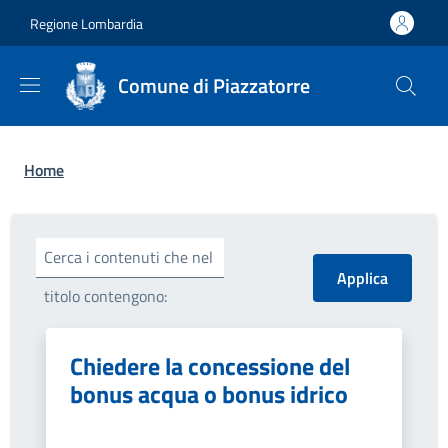
Salta al contenuto principale
Skip to footer content
Regione Lombardia
Comune di Piazzatorre
Briciole di pane
Home
Cerca i contenuti che nel
titolo contengono:
Chiedere la concessione del
bonus acqua o bonus idrico