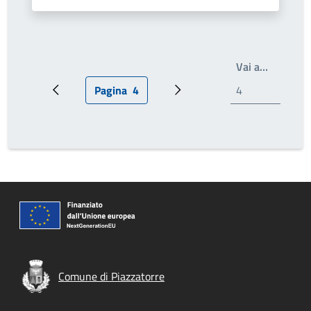
Scrivi il
Vai a…
Pagina
4
Pagina precedente
Pagina attuale
Pagina successiva
Comune di Piazzatorre