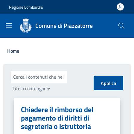
Salta al contenuto principale
Skip to footer content
Regione Lombardia
Comune di Piazzatorre
Briciole di pane
Home
Cerca i contenuti che nel
titolo contengono:
Chiedere il rimborso del
pagamento di diritti di
segreteria o istruttoria