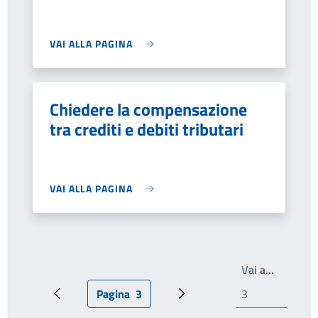
VAI ALLA PAGINA
Chiedere la compensazione
tra crediti e debiti tributari
VAI ALLA PAGINA
Scrivi il
Vai a…
Pagina
3
Pagina precedente
Pagina attuale
Pagina successiva